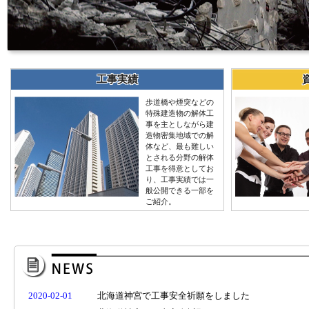
工事実績
歩道橋や煙突などの
特殊建造物の解体工
事を主としながら建
造物密集地域での解
体など、最も難しい
とされる分野の解体
工事を得意としてお
り、工事実績では一
般公開できる一部を
ご紹介。
2020-02-01
北海道神宮で工事安全祈願をしました